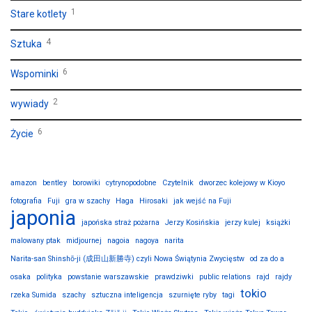
1
Stare kotlety
4
Sztuka
6
Wspominki
2
wywiady
6
Życie
amazon
bentley
borowiki
cytrynopodobne
Czytelnik
dworzec kolejowy w Kioyo
fotografia
Fuji
gra w szachy
Haga
Hirosaki
jak wejść na Fuji
japonia
japońska straż pożarna
Jerzy Kosińskia
jerzy kulej
książki
malowany ptak
midjournej
nagoia
nagoya
narita
Narita-san Shinshō-ji (成田山新勝寺) czyli Nowa Świątynia Zwycięstw
od za do a
osaka
polityka
powstanie warszawskie
prawdziwki
public relations
rajd
rajdy
tokio
rzeka Sumida
szachy
sztuczna inteligencja
szurnięte ryby
tagi