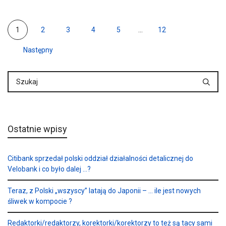
1
2
3
4
5
...
12
Następny
Ostatnie wpisy
Citibank sprzedał polski oddział działalności detalicznej do
Velobank i co było dalej …?
Teraz, z Polski „wszyscy” latają do Japonii – … ile jest nowych
śliwek w kompocie ?
Redaktorki/redaktorzy, korektorki/korektorzy to też są tacy sami