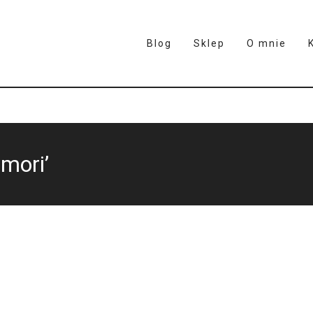
Blog
Sklep
O mnie
mori’