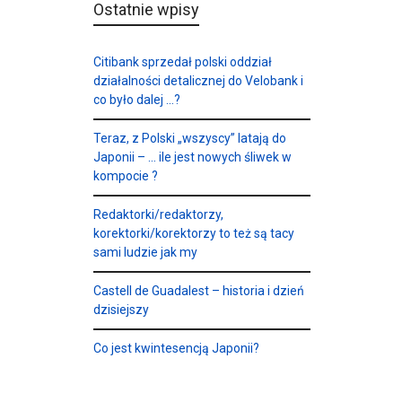
Ostatnie wpisy
Citibank sprzedał polski oddział
działalności detalicznej do Velobank i
co było dalej …?
Teraz, z Polski „wszyscy” latają do
Japonii – … ile jest nowych śliwek w
kompocie ?
Redaktorki/redaktorzy,
korektorki/korektorzy to też są tacy
sami ludzie jak my
Castell de Guadalest – historia i dzień
dzisiejszy
Co jest kwintesencją Japonii?