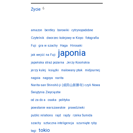
6
Życie
amazon
bentley
borowiki
cytrynopodobne
Czytelnik
dworzec kolejowy w Kioyo
fotografia
Fuji
gra w szachy
Haga
Hirosaki
japonia
jak wejść na Fuji
japońska straż pożarna
Jerzy Kosińskia
jerzy kulej
książki
malowany ptak
midjournej
nagoia
nagoya
narita
Narita-san Shinshō-ji (成田山新勝寺) czyli Nowa
Świątynia Zwycięstw
od za do a
osaka
polityka
powstanie warszawskie
prawdziwki
public relations
rajd
rajdy
rzeka Sumida
szachy
sztuczna inteligencja
szurnięte ryby
tokio
tagi