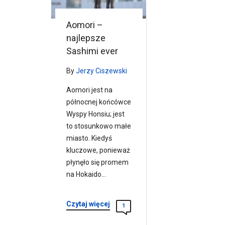
Aomori –
najlepsze
Sashimi ever
By
Jerzy Ciszewski
Aomori jest na
północnej końcówce
Wyspy Honsiu; jest
to stosunkowo małe
miasto. Kiedyś
kluczowe, ponieważ
płynęło się promem
na Hokaido…
Czytaj więcej
1