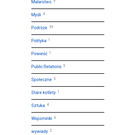
9
Malarstwo
4
Myśli
35
Podróże
1
Polityka
1
Powieść
5
Public Relations
5
Społeczne
1
Stare kotlety
4
Sztuka
6
Wspominki
2
wywiady