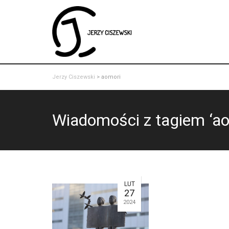
Jerzy Ciszewski
>
aomori
Wiadomości z tagiem ‘ao
LUT
27
2024