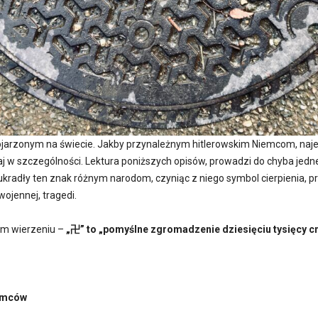
ojarzonym na świecie. Jakby przynależnym hitlerowskim Niemcom, naj
raj w szczególności. Lektura poniższych opisów, prowadzi do chyba jed
kradły ten znak różnym narodom, czyniąc z niego symbol cierpienia, 
wojennej, tragedi.
im wierzeniu –
„卍” to „pomyślne zgromadzenie dziesięciu tysięcy c
emców