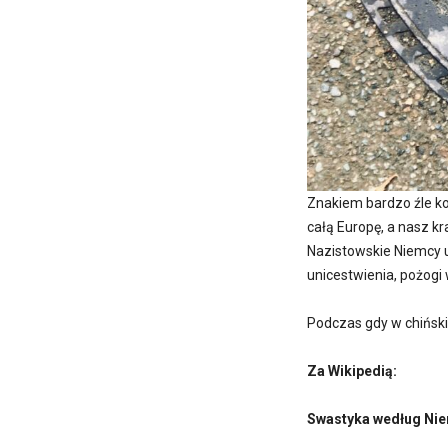
Znakiem bardzo źle k
całą Europę, a nasz k
Nazistowskie Niemcy u
unicestwienia, pożogi 
Podczas gdy w chińsk
Za Wikipedią:
Swastyka według Ni