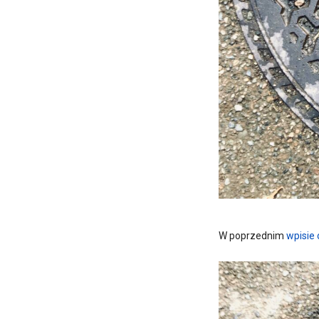
W poprzednim
wpisie