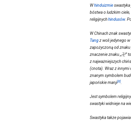
W
hinduizmie
swastyka 
bóstwa o ludzkim ciele
religijnych
hindusów
. P
W Chinach znak swastyk
Tang
z woli jedynego w 
zapożyczoną od znaku „
znaczenie znaku „卍” 
z najważniejszych chińs
(cnota). Wraz z innymi 
znanym symbolem buddyj
[8]
japońskie manji
.
Jest symbolem religij
swastyki widnieje na wi
Swastyka także pojawia