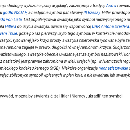
rząc ideologię wyższości „rasy aryjskiej”, zaczerpnęli z tradycji
Ariów
również
ku
godło
NSDAP
, a następnie symbol państwowy
III Rzeszy
. Hitler prawdopo
ido von Lista
. List popularyzował swastykę jako symbol niezwyciężonego n
iła
Hitlera
do użycia swastyki, uważa się współtwórcę
DAP
,
Antona Drexlera
wem Thule
, gdzie po raz pierwszy użyto tego symbolu w kontekście narod
wastyki, rysowanej jako krzyż prosty, swastyka hitlerowska rysowana była z
ona ramiona zagięte w prawo, długości równej ramionom krzyża. Skojarzo
azistowskiego, swastyka obecnie uważana jest za symbol nazistowski i konk
ez nazistów) jest prawnie zabroniona w wielu krajach (np. w Niemczech regu
mieckiego kodeksu karnego StGB). Niektóre organizacje
neonazistowskie
o
wając zbliżonych symboli wpisanych w plan koła, a nie kwadratu lub swasty
ywód, można by stwierdzić, że Hitler i Niemcy „ukradli” ten symbol
: