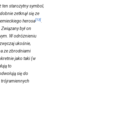
 ten starożytny symbol,
dobnie zetknął się ze
[13]
iemieckiego herosa
.
. Związany był on
owym. W odróżnieniu
azwyczaj ukośnie,
na ze zbrodniami
retnie jako taki (w
lują to
dwołują się do
k trójramiennych