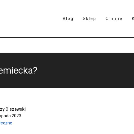
Blog
Sklep
O mnie
iemiecka?
zy Ciszewski
topada 2023
łeczne