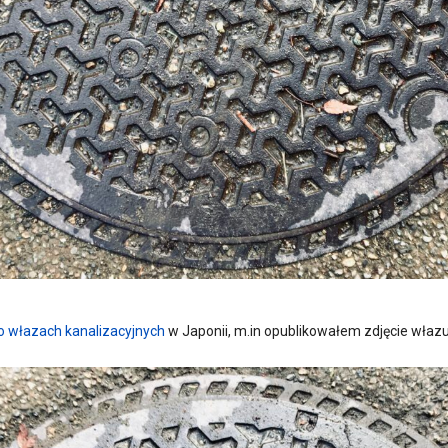
 o włazach kanalizacyjnych
w Japonii, m.in opublikowałem zdjęcie właz