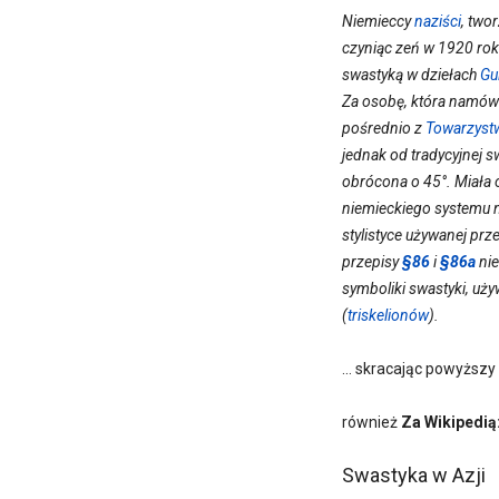
Niemieccy
naziści
, two
czyniąc zeń w 1920 ro
swastyką w dziełach
Gu
Za osobę, która namów
pośrednio z
Towarzyst
jednak od tradycyjnej s
obrócona o 45°. Miała 
niemieckiego systemu n
stylistyce używanej prz
przepisy
§86
i
§86a
nie
symboliki swastyki, uży
(
triskelionów
).
… skracając powyższy w
również
Za Wikipedią
Swastyka w Azji