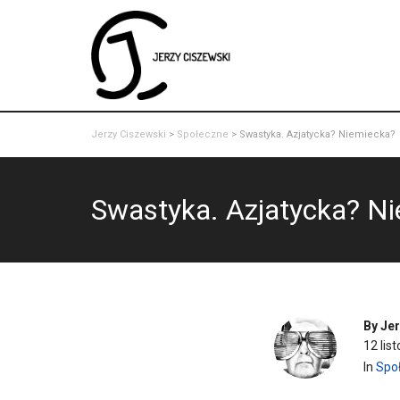
Jerzy Ciszewski
>
Społeczne
>
Swastyka. Azjatycka? Niemiecka?
Swastyka. Azjatycka? N
By
Jer
12 lis
In
Spo