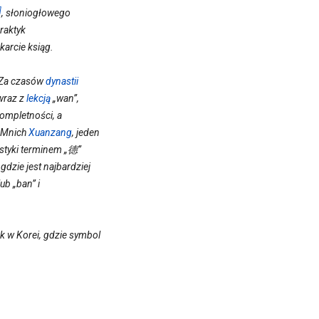
]
, słoniogłowego
raktyk
karcie ksiąg.
. Za czasów
dynastii
raz z
lekcją
„wan”,
kompletności, a
 Mnich
Xuanzang
, jeden
astyki terminem „德”
gdzie jest najbardziej
b „ban” i
ak w Korei, gdzie symbol