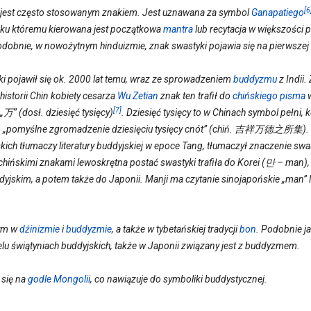
[6
jest często stosowanym znakiem. Jest uznawana za symbol
Ganapatiego
, ku któremu kierowana jest początkowa
mantra
lub recytacja w większości p
odobnie, w nowożytnym hinduizmie, znak swastyki pojawia się na pierwszej 
i pojawił się ok. 2000 lat temu, wraz ze sprowadzeniem
buddyzmu
z Indii
historii Chin kobiety cesarza
Wu Zetian
znak ten trafił do
chińskiego pisma
w
[7]
万” (dosł. dziesięć tysięcy)
. Dziesięć tysięcy to w Chinach symbol pełni, 
to „pomyślne zgromadzenie dziesięciu tysięcy cnót” (chiń. 吉祥万德之所集).
kich tłumaczy literatury buddyjskiej w epoce Tang, tłumaczył znaczenie sw
chińskimi znakami lewoskrętna postać swastyki trafiła do Korei (만 – man), 
skim, a potem także do Japonii. Manji ma czytanie sinojapońskie „man” lu
nym w
dźinizmie
i
buddyzmie
, a także w tybetańskiej tradycji
bon
. Podobnie j
elu świątyniach buddyjskich, także w Japonii związany jest z buddyzmem.
 się na
godle Mongolii
, co nawiązuje do symboliki buddystycznej.