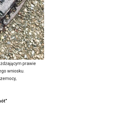
eżdżającym prawie
nego wniosku.
przemocy,
nót”