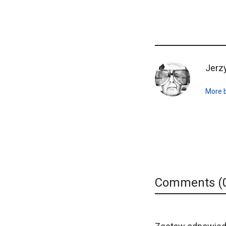
Jerz
More 
Comments (