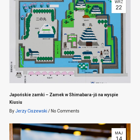
WRZ
22
Japońskie zamki – Zamek w Shimabara-jō na wyspie
Kiusiu
By
Jerzy Ciszewski
/
No Comments
MAJ
14