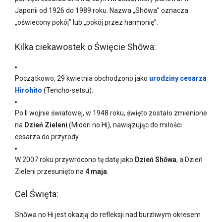
Japonii od 1926 do 1989 roku. Nazwa „Shōwa” oznacza
„oświecony pokój” lub „pokój przez harmonię”.
Kilka ciekawostek o Święcie Shōwa:
Początkowo, 29 kwietnia obchodzono jako
urodziny cesarza
Hirohito
(Tenchō-setsu).
Po II wojnie światowej, w 1948 roku, święto zostało zmienione
na
Dzień Zieleni
(Midori no Hi), nawiązując do miłości
cesarza do przyrody.
W 2007 roku przywrócono tę datę jako
Dzień Shōwa
, a Dzień
Zieleni przesunięto na
4 maja
.
Cel Święta:
Shōwa no Hi jest okazją do refleksji nad burzliwym okresem