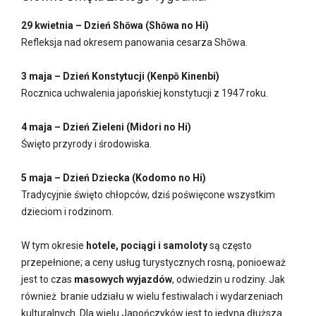
29 kwietnia – Dzień Shōwa (Shōwa no Hi)
Refleksja nad okresem panowania cesarza Shōwa.
3 maja – Dzień Konstytucji (Kenpō Kinenbi)
Rocznica uchwalenia japońskiej konstytucji z 1947 roku.
4 maja – Dzień Zieleni (Midori no Hi)
Święto przyrody i środowiska.
5 maja – Dzień Dziecka (Kodomo no Hi)
Tradycyjnie święto chłopców, dziś poświęcone wszystkim
dzieciom i rodzinom.
W tym okresie
hotele, pociągi i samoloty
są często
przepełnione; a ceny usług turystycznych rosną, ponioeważ
jest to czas
masowych wyjazdów
, odwiedzin u rodziny. Jak
również branie udziału w wielu festiwalach i wydarzeniach
kulturalnych. Dla wielu Japończyków jest to jedyna dłuższa