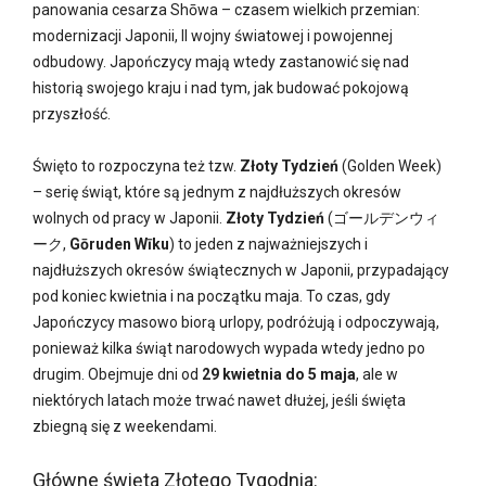
panowania cesarza Shōwa – czasem wielkich przemian:
modernizacji Japonii, II wojny światowej i powojennej
odbudowy. Japończycy mają wtedy zastanowić się nad
historią swojego kraju i nad tym, jak budować pokojową
przyszłość.
Święto to rozpoczyna też tzw.
Złoty Tydzień
(Golden Week)
– serię świąt, które są jednym z najdłuższych okresów
wolnych od pracy w Japonii.
Złoty Tydzień
(ゴールデンウィ
ーク,
Gōruden Wīku
) to jeden z najważniejszych i
najdłuższych okresów świątecznych w Japonii, przypadający
pod koniec kwietnia i na początku maja. To czas, gdy
Japończycy masowo biorą urlopy, podróżują i odpoczywają,
ponieważ kilka świąt narodowych wypada wtedy jedno po
drugim. Obejmuje dni od
29 kwietnia do 5 maja
, ale w
niektórych latach może trwać nawet dłużej, jeśli święta
zbiegną się z weekendami.
Główne święta Złotego Tygodnia: