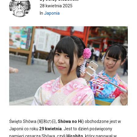
28 kwietnia 2025
In
Japonia
Święto Shōwa (昭和の日,
Shōwa no Hi
) obchodzone jest w
Japonii co roku
29 kwietnia
. Jest to dzień poświęcony
pamięci cesarza Shōwa, czyli
Hirohito
, który panował w