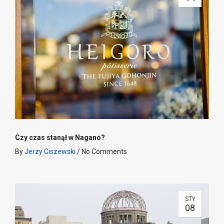
Czy czas stanął w Nagano?
By
Jerzy Ciszewski
/
No Comments
STY
08