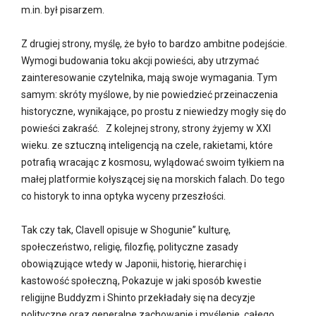
m.in. był pisarzem.
Z drugiej strony, myślę, że było to bardzo ambitne podejście.
Wymogi budowania toku akcji powieści, aby utrzymać
zainteresowanie czytelnika, mają swoje wymagania. Tym
samym: skróty myślowe, by nie powiedzieć przeinaczenia
historyczne, wynikające, po prostu z niewiedzy mogły się do
powieści zakraść. Z kolejnej strony, strony żyjemy w XXI
wieku. ze sztuczną inteligencją na czele, rakietami, które
potrafią wracając z kosmosu, wylądować swoim tyłkiem na
małej platformie kołyszącej się na morskich falach. Do tego
co historyk to inna optyka wyceny przeszłości.
Tak czy tak, Clavell opisuje w Shogunie” kulturę,
społeczeństwo, religię, filozfię, polityczne zasady
obowiązujące wtedy w Japonii, historię, hierarchię i
kastowość społeczną, Pokazuje w jaki sposób kwestie
religijne Buddyzm i Shinto przekładały się na decyzje
polityczne oraz generalne zachowanie i myślenie, całego,