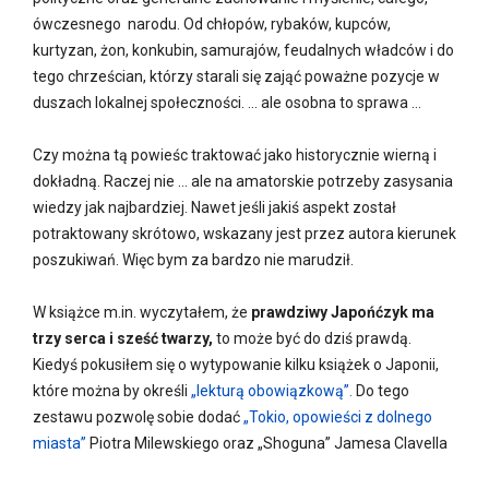
ówczesnego narodu. Od chłopów, rybaków, kupców,
kurtyzan, żon, konkubin, samurajów, feudalnych władców i do
tego chrześcian, którzy starali się zająć poważne pozycje w
duszach lokalnej społeczności. … ale osobna to sprawa …
Czy można tą powieśc traktować jako historycznie wierną i
dokładną. Raczej nie … ale na amatorskie potrzeby zasysania
wiedzy jak najbardziej. Nawet jeśli jakiś aspekt został
potraktowany skrótowo, wskazany jest przez autora kierunek
poszukiwań. Więc bym za bardzo nie marudził.
W książce m.in. wyczytałem, że
prawdziwy Japońćzyk ma
trzy serca i sześć twarzy,
to może być do dziś prawdą.
Kiedyś pokusiłem się o wytypowanie kilku książek o Japonii,
które można by określi
„lekturą obowiązkową”.
Do tego
zestawu pozwolę sobie dodać
„Tokio, opowieści z dolnego
miasta”
Piotra Milewskiego oraz „Shoguna” Jamesa Clavella