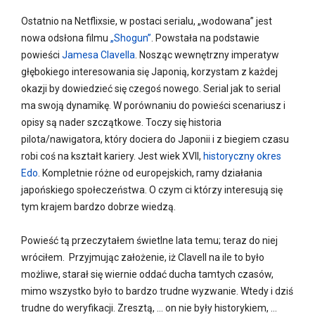
Ostatnio na Netflixsie, w postaci serialu, „wodowana” jest
nowa odsłona filmu
„Shogun”
. Powstała na podstawie
powieści
Jamesa Clavella
. Nosząc wewnętrzny imperatyw
głębokiego interesowania się Japonią, korzystam z każdej
okazji by dowiedzieć się czegoś nowego. Serial jak to serial
ma swoją dynamikę. W porównaniu do powieści scenariusz i
opisy są nader szczątkowe. Toczy się historia
pilota/nawigatora, który dociera do Japonii i z biegiem czasu
robi coś na kształt kariery. Jest wiek XVII,
historyczny okres
Edo
. Kompletnie różne od europejskich, ramy działania
japońskiego społeczeństwa. O czym ci którzy interesują się
tym krajem bardzo dobrze wiedzą.
Powieść tą przeczytałem świetlne lata temu; teraz do niej
wróciłem. Przyjmując założenie, iż Clavell na ile to było
możliwe, starał się wiernie oddać ducha tamtych czasów,
mimo wszystko było to bardzo trudne wyzwanie. Wtedy i dziś
trudne do weryfikacji. Zresztą, … on nie były historykiem, …