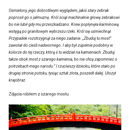
Osmielony, jego dobrotliwym wyglądem, jakiś stary żebrak
poprosił go o jałmużnę. Król ściął machinalnie głowę żebrakowi
bo nie lubił gdy mu przeszkadzano. Krew popłynęła karminową
wstęgą po granitowym wybrzeżu rzeki. Król się uśmiechnął.
Przypadek rozstrzygnął za niego zadanie. „Zbuduj tu most”
zawołał do cieśli nadwornego. I aby był zupełnie podobny w
kolorze do tej rzeczy, którą ś tu widział na kamieniach. Zbuduj
także obok most z szarego kamienia, bo nie chcę zapomnieć o
potrzebach mego narodu.” I rzuciwszy dziecku, które stało po
drugiej stronie potoku, tysiąc sztuk złota, poszedł dalej. Ułożył
krajobraz.
Zdjęcia robiłem z szarego mostu