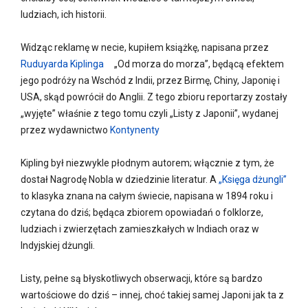
ludziach, ich historii.
Widząc reklamę w necie, kupiłem książkę, napisana przez
Ruduyarda Kiplinga
„Od morza do morza”, będącą efektem
jego podróży na Wschód z Indii, przez Birmę, Chiny, Japonię i
USA, skąd powrócił do Anglii. Z tego zbioru reportarzy zostały
„wyjęte” właśnie z tego tomu czyli „Listy z Japonii”, wydanej
przez wydawnictwo
Kontynenty
Kipling był niezwykle płodnym autorem; włącznie z tym, że
dostał Nagrodę Nobla w dziedzinie literatur. A
„Księga dżungli”
to klasyka znana na całym świecie, napisana w 1894 roku i
czytana do dziś; będąca zbiorem opowiadań o folklorze,
ludziach i zwierzętach zamieszkałych w Indiach oraz w
Indyjskiej dżungli.
Listy, pełne są błyskotliwych obserwacji, które są bardzo
wartościowe do dziś – innej, choć takiej samej Japoni jak ta z