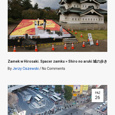
Zamek w Hirosaki. Spacer zamku = Shiro no aruki 城の歩き
By
Jerzy Ciszewski
/
No Comments
PAŹ
26