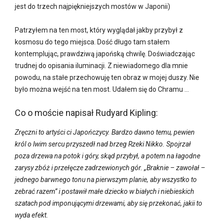
jest do trzech najpiękniejszych mostów w Japonii)
Patrzyłem na ten most, który wyglądał jakby przybył z
kosmosu do tego miejsca. Dość długo tam stałem
kontemplując, prawdziwą japońską chwilę. Doświadczając
trudnej do opisania iluminacji. Z niewiadomego dla mnie
powodu, na stałe przechowuję ten obraz w mojej duszy. Nie
było można wejść na ten most. Udałem się do Chramu …
Co o moście napisał Rudyard Kipling:
Zręczni to artyści ci Japończycy. Bardzo dawno temu, pewien
król o lwim sercu przyszedł nad brzeg Rzeki Nikko. Spojrzał
poza drzewa na potok i góry, skąd przybył, a potem na łagodne
zarysy zbóż i przełęcze zadrzewionych gór. „Braknie – zawołał –
jednego barwnego tonu na pierwszym planie, aby wszystko to
zebrać razem” i postawił małe dziecko w białych i niebieskich
szatach pod imponującymi drzewami, aby się przekonać, jakii to
wyda efekt.