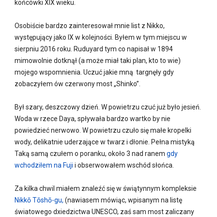
końcówki XIX wieku.
Osobiście bardzo zainteresował mnie list z Nikko,
występujący jako IX w kolejności. Byłem w tym miejscu w
sierpniu 2016 roku. Ruduyard tym co napisał w 1894
mimowolnie dotknął (a może miał taki plan, kto to wie)
mojego wspomnienia. Uczuć jakie mną targnęły gdy
zobaczyłem ów czerwony most „Shinko”.
Był szary, deszczowy dzień. W powietrzu czuć już było jesień.
Woda w rzece Daya, spływała bardzo wartko by nie
powiedzieć nerwowo. W powietrzu czuło się małe kropelki
wody, delikatnie uderzające w twarz i dłonie. Pełna mistyką
Taką samą czułem o poranku, około 3 nad ranem
gdy
wchodziłem na Fuji
i obserwowałem wschód słońca.
Za kilka chwil miałem znaleźć się w świątynnym kompleksie
Nikkō Tōshō-gu,
(nawiasem mówiąc, wpisanym na listę
światowego dxiedzictwa UNESCO, zaś sam most zaliczany