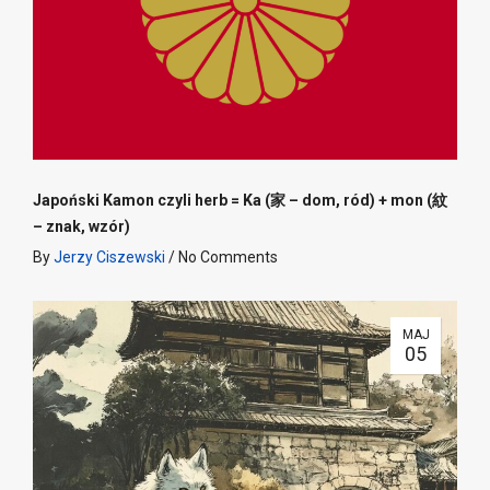
Japoński Kamon czyli herb = Ka (家 – dom, ród) + mon (紋
– znak, wzór)
By
Jerzy Ciszewski
/
No Comments
MAJ
05