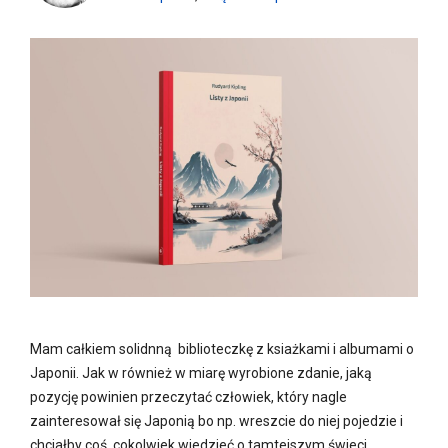
Mam całkiem solidnną biblioteczkę z ksiażkami i albumami o
Japonii. Jak w również w miarę wyrobione zdanie, jaką
pozycję powinien przeczytać człowiek, który nagle
zainteresował się Japonią bo np. wreszcie do niej pojedzie i
chciałby coś, cokolwiek wiedzieć o tamtejszym świeci,