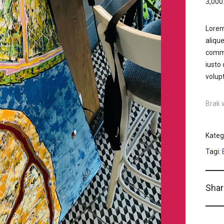
3,000
Lorem
alique
commo
iusto
volup
Brak 
Kateg
Tagi:
Shar