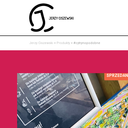
Jerzy Ciszewski
>
Produkty
>
#cytrynopodobne
SPRZEDAN