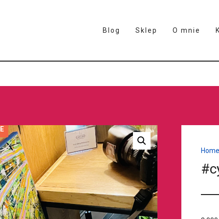
Blog
Sklep
O mnie
E
Hom
#c