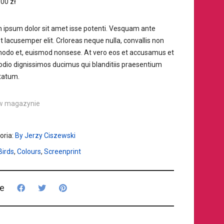
.00
zł
 ipsum dolor sit amet isse potenti. Vesquam ante
t lacusemper elit. Crloreas neque nulla, convallis non
do et, euismod nonsese. At vero eos et accusamus et
 odio dignissimos ducimus qui blanditiis praesentium
tatum.
w magazynie
oria:
By Jerzy Ciszewski
Birds
,
Colours
,
Screenprint
e