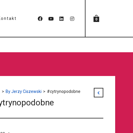
Kontakt
0
e
>
By Jerzy Ciszewski
>
#cytrynopodobne
ytrynopodobne